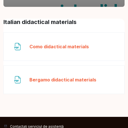
Contur secțiune
Italian didactical materials
Fișier
Como didactical materials
Fișier
Bergamo didactical materials
Contactați serviciul de asistență