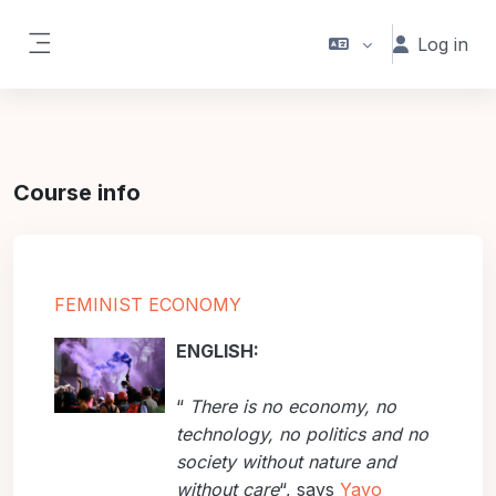
Skip to main content
Log in
Side panel
Course info
FEMINIST ECONOMY
ENGLISH:
“
There is no economy, no
technology, no politics and no
society without nature and
without care
“, says
Yayo