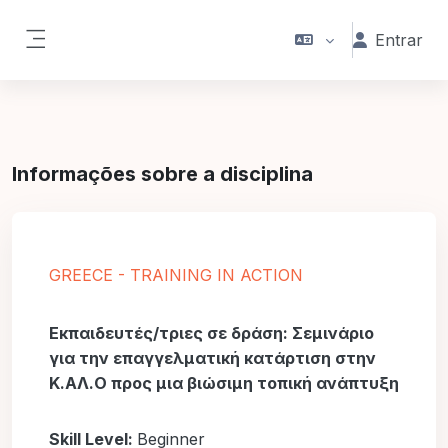
Ir para o conteúdo principal
Entrar
Painel lateral
Informações sobre a disciplina
GREECE - TRAINING IN ACTION
Εκπαιδευτές/τριες σε δράση: Σεμινάριο
για την επαγγελματική κατάρτιση στην
Κ.ΑΛ.Ο προς μια βιώσιμη τοπική ανάπτυξη
Skill Level
:
Beginner