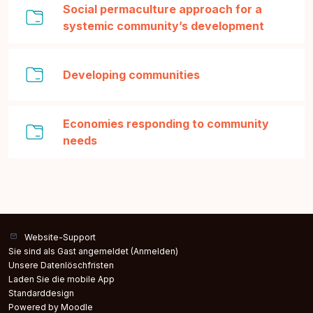
Social permaculture approach for a
Verzeich
systemic community’s development
Verzeichnis
Developing communities
Economies responding to community
Verzeichnis
needs
Website-Support
Sie sind als Gast angemeldet (
Anmelden
)
Unsere Datenlöschfristen
Laden Sie die mobile App
Standarddesign
Powered by
Moodle