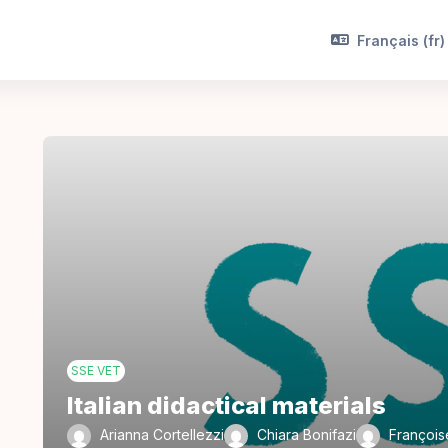
Français ‎(fr)‎
SSE VET
Italian didactical materials
Arianna Cortellezzi
Chiara Bonifazi
François