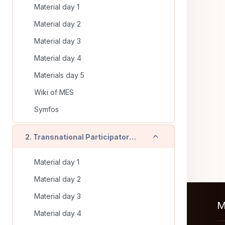
Material day 1
Material day 2
Material day 3
Material day 4
Materials day 5
Wiki of MES
Symfos
Replier
2. Transnational Participatory Training (Timisoara - RO) - On line training
Material day 1
Material day 2
Material day 3
M
Material day 4