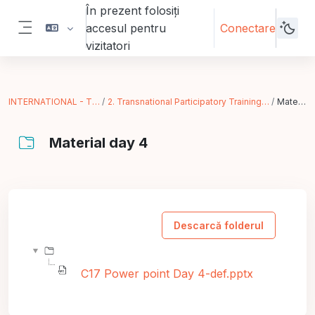
Sari la conţinutul principal
În prezent folosiți
accesul pentru
Conectare
Panou lateral
vizitatori
INTERNATIONAL - TRAINING IN ACTION
2. Transnational Participatory Training (Timisoara - RO) - On line training
Material day 4
Material day 4
Cerințe pentru finalizare
Descarcă folderul
C17 Power point Day 4-def.pptx