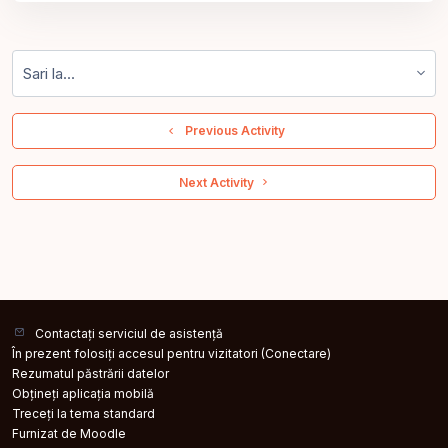
Sari la...
  Previous Activity
 Next Activity 
Contactați serviciul de asistență
În prezent folosiți accesul pentru vizitatori (
Conectare
)
Rezumatul păstrării datelor
Obțineți aplicația mobilă
Treceți la tema standard
Furnizat de
Moodle