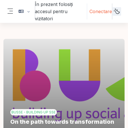
Sari la conţinutul principal
În prezent folosiți
accesul pentru
Conectare
Panou lateral
vizitatori
BUSSE - BUILDING UP SSE
On the path towards transformation