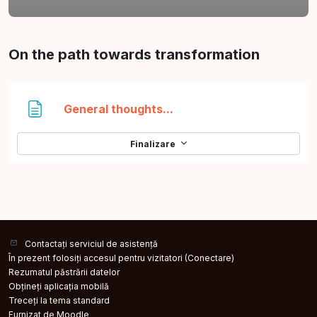
Contur secțiune
On the path towards transformation
Pagină
General thoughts...
Finalizare
Contactați serviciul de asistență
În prezent folosiți accesul pentru vizitatori (
Conectare
)
Rezumatul păstrării datelor
Obțineți aplicația mobilă
Treceți la tema standard
Furnizat de
Moodle