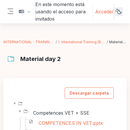
Salta al contenido principal
En este momento está
usando el acceso para
Acceder
Panel lateral
invitados
INTERNATIONAL - TRAINING IN ACTION
1. International Training (Bergamo - IT)
Material day 2
Material day 2
Requisitos de finalización
Descargar carpeta
Competences VET + SSE
COMPETENCES IN VET.pptx