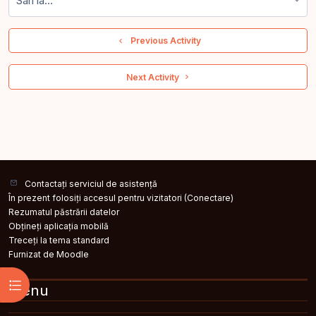
Sari la...
  Previous Activity
 Next Activity 
Contactați serviciul de asistență
În prezent folosiți accesul pentru vizitatori (
Conectare
)
Rezumatul păstrării datelor
Obțineți aplicația mobilă
Treceți la tema standard
Furnizat de
Moodle
Deschide Indexul cursului
Menu