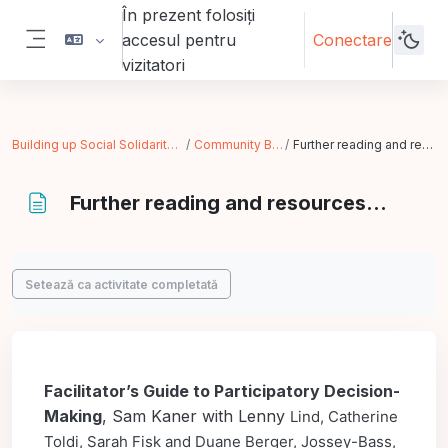
Sari la conţinutul principal
În prezent folosiți
accesul pentru
Conectare
Panou lateral
vizitatori
Building up Social Solidarity Economy
Community Building
Further reading and resources...
Further reading and resources...
Cerințe pentru finalizare
Setează ca activitate completată
Facilitator’s Guide to Participatory Decision-
Making
, Sam Kaner with Lenny
Lind, Catherine
Toldi, Sarah Fisk and Duane Berger, Jossey-Bass,